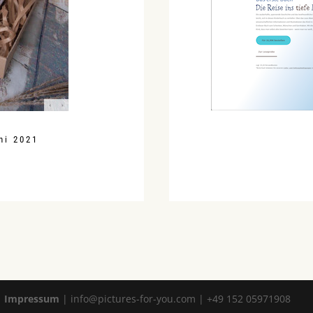
ni 2021
|
Impressum
| info@pictures-for-you.com | +49 152 05971908