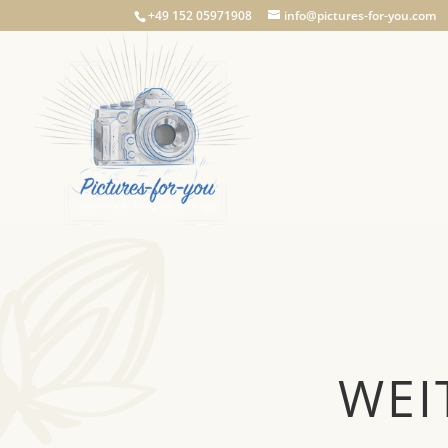
+49 152 05971908
info@pictures-for-you.com
WEI