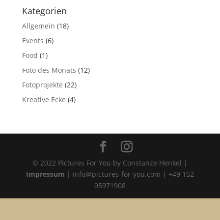
Kategorien
Allgemein
(18)
Events
(6)
Food
(1)
Foto des Monats
(12)
Fotoprojekte
(22)
Kreative Ecke
(4)
© 2022 Pictures For You by Constanze Henkel |
Impressum
| info@pictures-for-you.com | +49 152
05971908