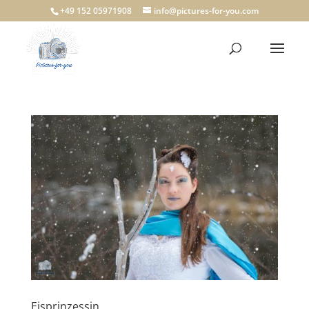
+49 152 05971908
info@pictures-for-you.com
Eisprinzessin