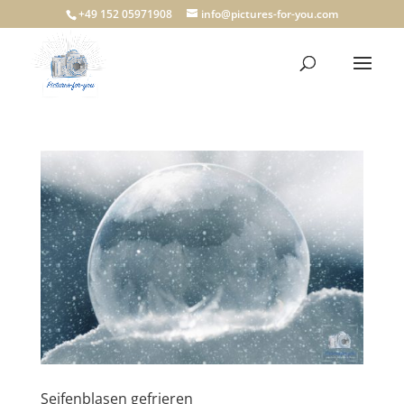
+49 152 05971908
info@pictures-for-you.com
Seifenblasen gefrieren