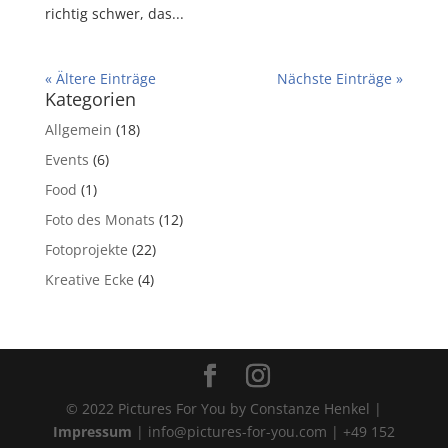
richtig schwer, das...
« Ältere Einträge
Nächste Einträge »
Kategorien
Allgemein
(18)
Events
(6)
Food
(1)
Foto des Monats
(12)
Fotoprojekte
(22)
Kreative Ecke
(4)
© 2022 Pictures For You by Constanze Henkel |
Impressum
| info@pictures-for-you.com | +49 152